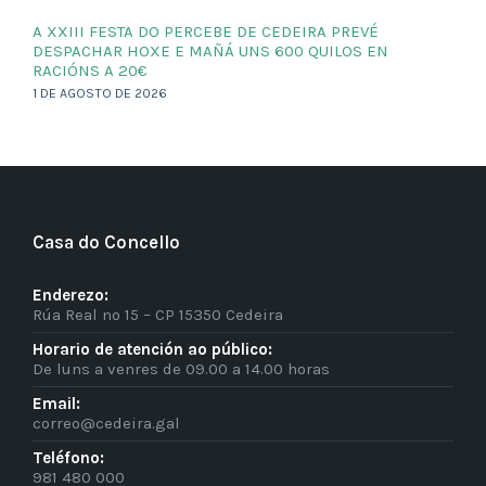
A XXIII FESTA DO PERCEBE DE CEDEIRA PREVÉ
DESPACHAR HOXE E MAÑÁ UNS 600 QUILOS EN
RACIÓNS A 20€
1 DE AGOSTO DE 2026
Casa do Concello
Enderezo:
Rúa Real nº 15 – CP 15350 Cedeira
Horario de atención ao público:
De luns a venres de 09.00 a 14.00 horas
Email:
correo@cedeira.gal
Teléfono:
981 480 000