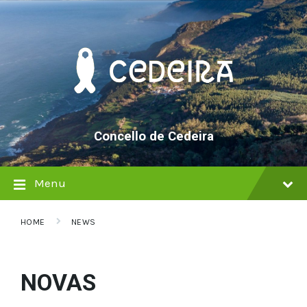
Skip
Skip
Skip
to
to
to
content
main
footer
navigation
Concello de Cedeira
Menu
HOME
NEWS
NOVAS