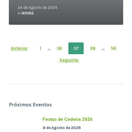
24 de Agosto de 2024
in
NOVAS
Paxinación
Anterior
1
…
36
37
38
…
56
de
Seguinte
entradas
Próximos Eventos
Festas de Cedeira 2026
8 de Agosto de 2026