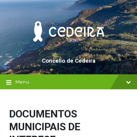
Skip
Skip
Skip
to
to
to
content
main
footer
navigation
Concello de Cedeira
Menu
DOCUMENTOS
MUNICIPAIS DE