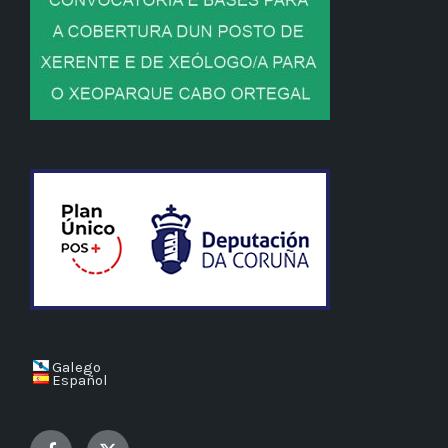
Galego
Español