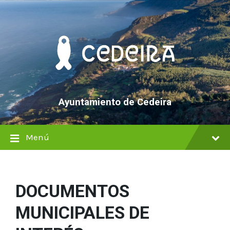
saltar
Saltar
Saltar
al
a
al
contenido
la
pie
navegación
de
principal
página
Ayuntamiento de Cedeira
Menú
DOCUMENTOS
MUNICIPALES DE