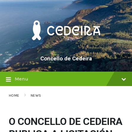
Skip
Skip
Skip
to
to
to
content
main
footer
navigation
Concello de Cedeira
Menu
HOME
NEWS
O CONCELLO DE CEDEIRA