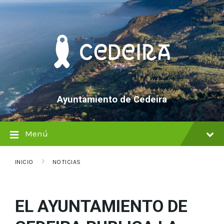
saltar
Saltar
Saltar
al
a
al
contenido
la
pie
navegación
de
principal
página
Ayuntamiento de Cedeira
Menú
INICIO
NOTICIAS
EL AYUNTAMIENTO DE