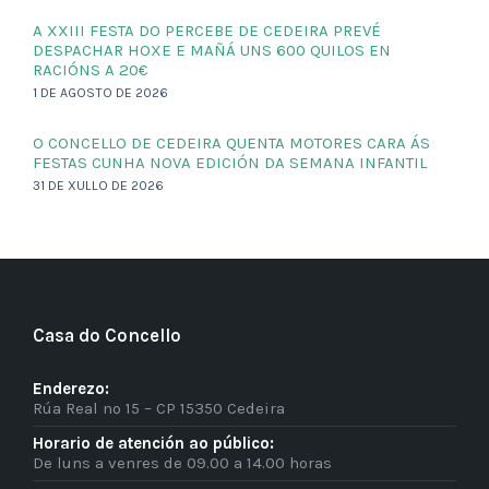
A XXIII FESTA DO PERCEBE DE CEDEIRA PREVÉ
DESPACHAR HOXE E MAÑÁ UNS 600 QUILOS EN
RACIÓNS A 20€
1 DE AGOSTO DE 2026
O CONCELLO DE CEDEIRA QUENTA MOTORES CARA ÁS
FESTAS CUNHA NOVA EDICIÓN DA SEMANA INFANTIL
31 DE XULLO DE 2026
Casa do Concello
Enderezo:
Rúa Real nº 15 – CP 15350 Cedeira
Horario de atención ao público:
De luns a venres de 09.00 a 14.00 horas