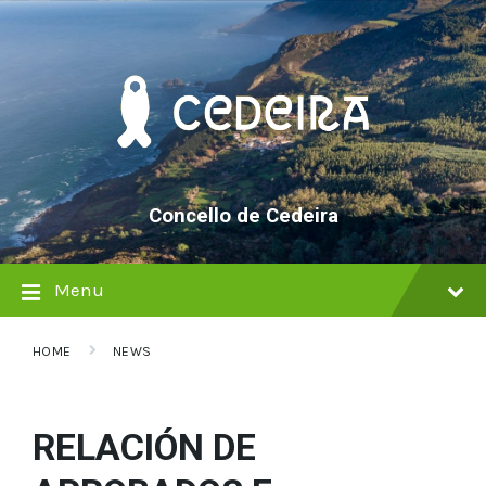
Skip
Skip
Skip
to
to
to
content
main
footer
navigation
Concello de Cedeira
Menu
HOME
NEWS
RELACIÓN DE