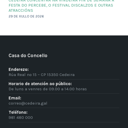
FESTA DO PERCEBE, O FESTIVAL DISCALZOS E OUTRAS
ATRACCIÓNS
29 DE XULLO DE 2026
Casa do Concello
Enderezo:
Rúa Real nº 15 – CP 15350 Cedeira
Horario de atención ao público:
De luns a venres de 09.00 a 14.00 horas
Email:
correo@cedeira.gal
Teléfono:
981 480 000