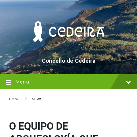
Skip
Skip
Skip
to
to
to
content
main
footer
navigation
Concello de Cedeira
Menu
HOME
NEWS
O EQUIPO DE