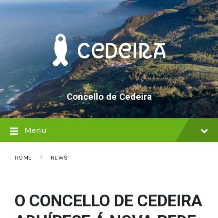
Skip
Skip
Skip
to
to
to
content
main
footer
navigation
Concello de Cedeira
Menu
HOME
NEWS
O CONCELLO DE CEDEIRA