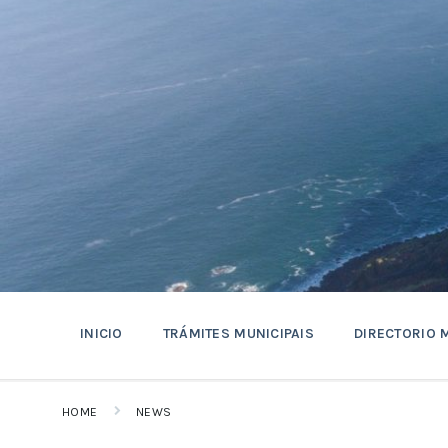
Skip
Skip
Skip
to
to
to
content
main
footer
navigation
INICIO
TRÁMITES MUNICIPAIS
DIRECTORIO 
HOME
NEWS