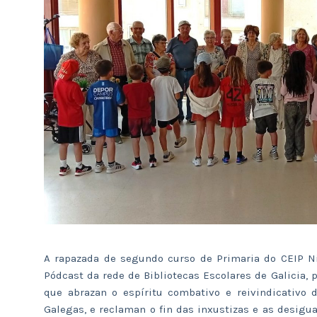
A rapazada de segundo curso de Primaria do CEIP Ni
Pódcast da rede de Bibliotecas Escolares de Galicia, p
que abrazan o espíritu combativo e reivindicativo
Galegas, e reclaman o fin das inxustizas e as desigu