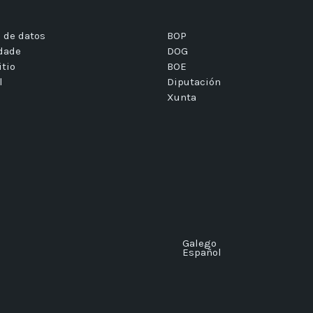
 de datos
BOP
idade
DOG
itio
BOE
l
Diputación
Xunta
Galego
Español