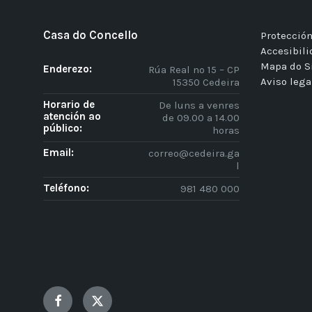
Casa do Concello
Protección
Accesibil
Mapa do S
Enderezo:
Rúa Real nº 15 – CP
Aviso lega
15350 Cedeira
Horario de
De luns a venres
atención ao
de 09.00 a 14.00
público:
horas
Email:
correo@cedeira.ga
l
Teléfono:
981 480 000
Facebook
Twitter