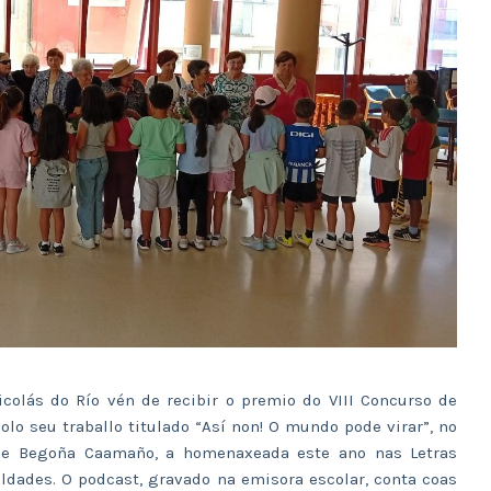
colás do Río vén de recibir o premio do VIII Concurso de
olo seu traballo titulado “Así non! O mundo pode virar”, no
 de Begoña Caamaño, a homenaxeada este ano nas Letras
aldades. O podcast, gravado na emisora escolar, conta coas