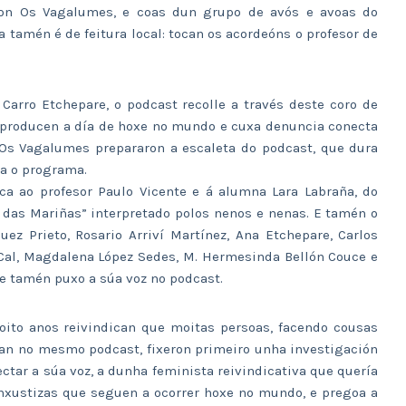
ron Os Vagalumes, e coas dun grupo de avós e avoas do
 tamén é de feitura local: tocan os acordeóns o profesor de
Carro Etchepare, o podcast recolle a través deste coro de
se producen a día de hoxe no mundo e cuxa denuncia conecta
Os Vagalumes prepararon a escaleta do podcast, que dura
ra o programa.
ica ao profesor Paulo Vicente e á alumna Lara Labraña, do
 das Mariñas” interpretado polos nenos e nenas. E tamén o
uez Prieto, Rosario Arriví Martínez, Ana Etchepare, Carlos
 Cal, Magdalena López Sedes, M. Hermesinda Bellón Couce e
que tamén puxo a súa voz no podcast.
oito anos reivindican que moitas persoas, facendo cousas
can no mesmo podcast, fixeron primeiro unha investigación
tar a súa voz, a dunha feminista reivindicativa que quería
 inxustizas que seguen a ocorrer hoxe no mundo, e pregoa a