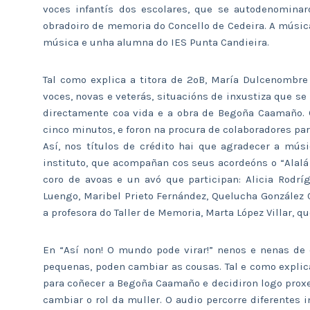
voces infantís dos escolares, que se autodenomina
obradoiro de memoria do Concello de Cedeira. A música
música e unha alumna do IES Punta Candieira.
Tal como explica a titora de 2ºB, María Dulcenombre 
voces, novas e veterás, situacións de inxustiza que 
directamente coa vida e a obra de Begoña Caamaño. 
cinco minutos, e foron na procura de colaboradores pa
Así, nos títulos de crédito hai que agradecer a mús
instituto, que acompañan cos seus acordeóns o “Alalá
coro de avoas e un avó que participan: Alicia Rodríg
Luengo, Maribel Prieto Fernández, Quelucha González
a profesora do Taller de Memoria, Marta López Villar, 
En “Así non! O mundo pode virar!” nenos e nenas de 
pequenas, poden cambiar as cousas. Tal e como expli
para coñecer a Begoña Caamaño e decidiron logo proxec
cambiar o rol da muller. O audio percorre diferentes