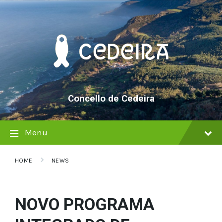
Skip
Skip
Skip
to
to
to
content
main
footer
navigation
Concello de Cedeira
Menu
HOME
NEWS
NOVO PROGRAMA