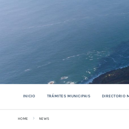
Skip
Skip
Skip
to
to
to
content
main
footer
navigation
INICIO
TRÁMITES MUNICIPAIS
DIRECTORIO 
HOME
NEWS