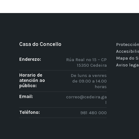
Casa do Concello
Protección
Accesibil
Mapa do S
Enderezo:
Rúa Real nº 15 – CP
Aviso lega
15350 Cedeira
Horario de
De luns a venres
atención ao
de 09.00 a 14.00
público:
horas
Email:
correo@cedeira.ga
l
Teléfono:
981 480 000