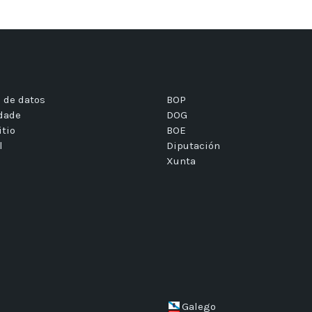
 de datos
BOP
idade
DOG
itio
BOE
l
Diputación
Xunta
Galego