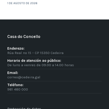
1 DE AGOSTO DE 2026
Casa do Concello
Enderezo:
Rúa Real nº 15 – CP 15350 Cedeira
Horario de atención ao público:
De luns a venres de 09.00 a 14.00 horas
Email:
correo@cedeira.gal
Teléfono:
981 480 000
Protección de datos