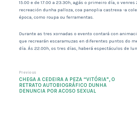
15.00 e de 17.00 a 23.30h, agás o primeiro día, o venres
recreación dunha palloza, coa panoplia castrexa -a col
época, como roupa ou ferramentas.
Durante as tres xornadas o evento contará con animació
que recrearán escaramuzas en diferentes puntos do me
día. Ás 22.00h, os tres días, haberá espectáculos de l
Previous
CHEGA A CEDEIRA A PEZA “VITÓRIA”, O
RETRATO AUTOBIOGRÁFICO DUNHA
DENUNCIA POR ACOSO SEXUAL