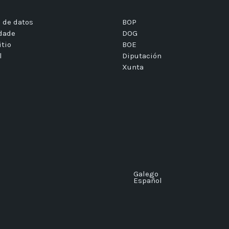
 de datos
BOP
idade
DOG
itio
BOE
l
Diputación
Xunta
Galego
Español