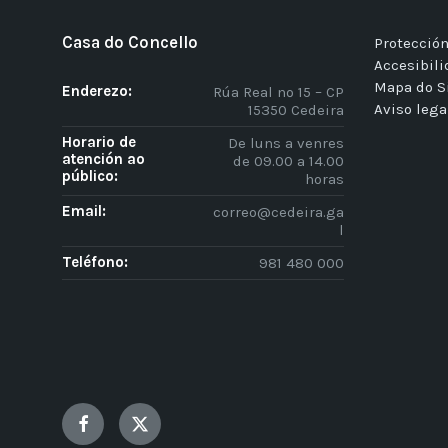
Casa do Concello
Protección
Accesibil
Mapa do S
Enderezo:
Rúa Real nº 15 – CP
Aviso lega
15350 Cedeira
Horario de
De luns a venres
atención ao
de 09.00 a 14.00
público:
horas
Email:
correo@cedeira.ga
l
Teléfono:
981 480 000
Facebook
Twitter