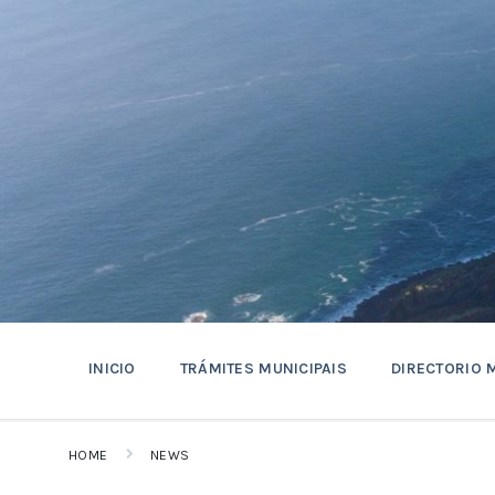
Skip
Skip
Skip
to
to
to
content
main
footer
navigation
INICIO
TRÁMITES MUNICIPAIS
DIRECTORIO 
HOME
NEWS