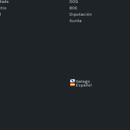
idade
DOG
itio
BOE
l
Diputación
Xunta
Galego
Español