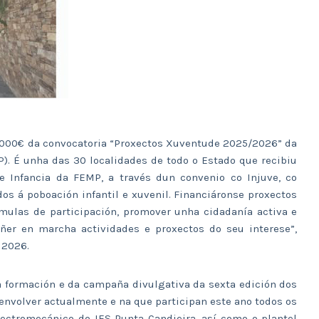
8.000€ da convocatoria “Proxectos Xuventude 2025/2026” da
). É unha das 30 localidades de todo o Estado que recibiu
e Infancia da FEMP, a través dun convenio co Injuve, co
os á poboación infantil e xuvenil. Financiáronse proxectos
rmulas de participación, promover unha cidadanía activa e
ñer en marcha actividades e proxectos do seu interese”,
 2026.
da formación e da campaña divulgativa da sexta edición dos
envolver actualmente e na que participan este ano todos os
ectromecánico do IES Punta Candieira, así como o plantel