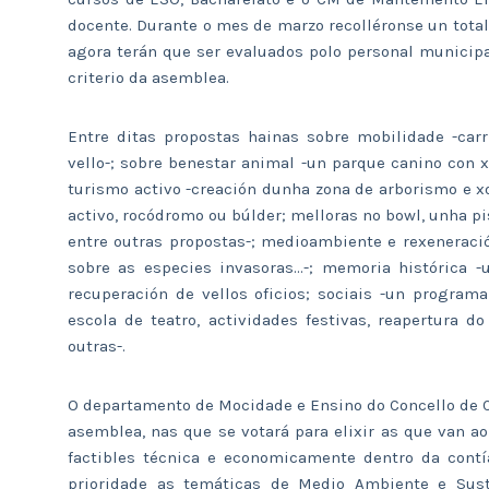
docente. Durante o mes de marzo recolléronse un total
agora terán que ser evaluados polo personal municip
criterio da asemblea.
Entre ditas propostas hainas sobre mobilidade -carr
vello-; sobre benestar animal -un parque canino con 
turismo activo -creación dunha zona de arborismo e xo
activo, rocódromo ou búlder; melloras no bowl, unha pis
entre outras propostas-; medioambiente e rexeneraci
sobre as especies invasoras…-; memoria histórica 
recuperación de vellos oficios; sociais -un programa
escola de teatro, actividades festivas, reapertura 
outras-.
O departamento de Mocidade e Ensino do Concello de Ce
asemblea, nas que se votará para elixir as que van 
factibles técnica e economicamente dentro da contí
prioridade as temáticas de Medio Ambiente e Suste