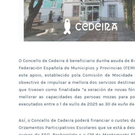
O Concello de Cedeira é beneficiario dunha axuda de 
Federación Española de Municipios y Provincias (FEMP
este apoio, establecido pola Comisión de Mocidade 
obxectivo de impulsar a mellora dos servizos destinad
que tivesen como finalidade “a xeración de novas fó
mellorar as capacidades das persoas mozas para po
executados entre o 1 de xullo de 2025 ao 30 de xuño de
Así, o Concello de Cedeira poderá financiar o custes 
Orzamentos Participativos Escolares que se está a des
cursos de ESO, Bacharelato e o CM de Mantemento El