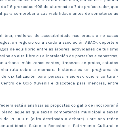
 de 116 proxectos -109 do alumnado e 7 do profesorado-, que
al para comprobar a súa viabilidade antes de someterse ao
il bici, melloras de accesibilidade nas praias e no casco
xogos, un reguxio ou a axuda a asociación ABAC-; deporte e
gos de equilibrio entre as árbores, actividades de turismo
cina ao aire libre ou a instalación de porterías e canastras,
ón urbana -máis zonas verdes, limpezas de praias, estudos
-unha ruta sobre a memoria histórica ou un programa de
 de dixitalización para persoas maiores-; ocio e cultura -
do Centro de Ocio Xuvenil e discoteca para menores, entre
deira está a analizar as propostas co gallo de incorporar á
ao pleno, aquelas que sexan competencia municipal e sexan
a de 20.000 € (cifra destinada a debate). Este ano teñen
ntabilidade, Saúde e Benestar e Patrimonio Cultural e