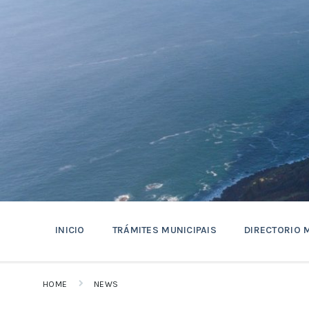
Skip
Skip
Skip
to
to
to
content
main
footer
navigation
INICIO
TRÁMITES MUNICIPAIS
DIRECTORIO 
HOME
NEWS