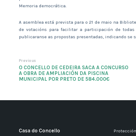
Memoria democrática.
A asemblea está prevista para o 21 de maio na Biblio
de votacións para facilitar a participación de toda
publicaranse as propostas presentadas, indicando se so
Previous
O CONCELLO DE CEDEIRA SACA A CONCURSO
A OBRA DE AMPLIACIÓN DA PISCINA
MUNICIPAL POR PRETO DE 584.000€
Casa do Concello
Protección