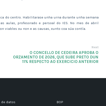
teca do centro. Habilitarase unha urna durante unha semana
s as aulas, profesorado e persoal do IES. No mes de abril
n viables ou non e as causas, xunto coa súa contía.
Next
O CONCELLO DE CEDEIRA APROBA O
ORZAMENTO DE 2026, QUE SUBE PRETO DUN
11% RESPECTO AO EXERCICIO ANTERIOR
 de datos
BOP