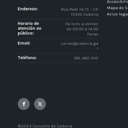
Accesibil
Mapa do S
Enderezo:
Rúa Real nº 15 – CP
Aviso lega
15350 Cedeira
Horario de
De luns a venres
atención ao
de 09.00 a 14.00
público:
horas
Email:
correo@cedeira.ga
l
Teléfono:
981 480 000
Facebook
Twitter
©2024 Concello de Cedeira