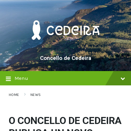
Skip
Skip
Skip
to
to
to
content
main
footer
navigation
Concello de Cedeira
Menu
HOME
NEWS
O CONCELLO DE CEDEIRA