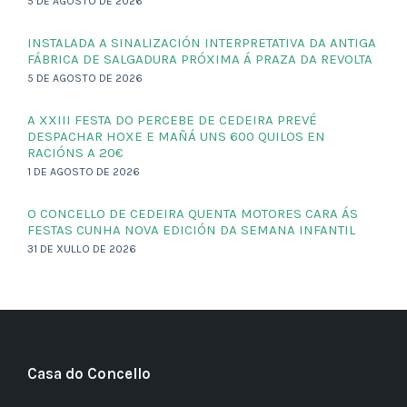
5 DE AGOSTO DE 2026
INSTALADA A SINALIZACIÓN INTERPRETATIVA DA ANTIGA
FÁBRICA DE SALGADURA PRÓXIMA Á PRAZA DA REVOLTA
5 DE AGOSTO DE 2026
A XXIII FESTA DO PERCEBE DE CEDEIRA PREVÉ
DESPACHAR HOXE E MAÑÁ UNS 600 QUILOS EN
RACIÓNS A 20€
1 DE AGOSTO DE 2026
O CONCELLO DE CEDEIRA QUENTA MOTORES CARA ÁS
FESTAS CUNHA NOVA EDICIÓN DA SEMANA INFANTIL
31 DE XULLO DE 2026
Casa do Concello