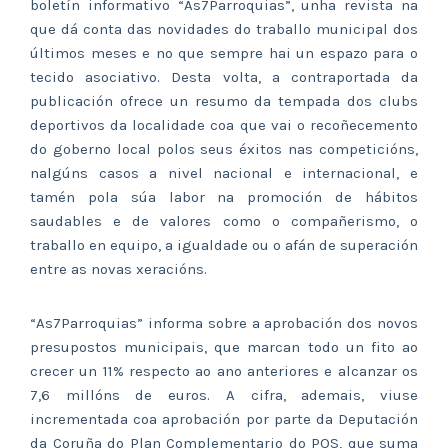
boletín informativo “As7Parroquias”, unha revista na
que dá conta das novidades do traballo municipal dos
últimos meses e no que sempre hai un espazo para o
tecido asociativo. Desta volta, a contraportada da
publicación ofrece un resumo da tempada dos clubs
deportivos da localidade coa que vai o recoñecemento
do goberno local polos seus éxitos nas competicións,
nalgúns casos a nivel nacional e internacional, e
tamén pola súa labor na promoción de hábitos
saudables e de valores como o compañerismo, o
traballo en equipo, a igualdade ou o afán de superación
entre as novas xeracións.
“As7Parroquias” informa sobre a aprobación dos novos
presupostos municipais, que marcan todo un fito ao
crecer un 11% respecto ao ano anteriores e alcanzar os
7,6 millóns de euros. A cifra, ademais, viuse
incrementada coa aprobación por parte da Deputación
da Coruña do Plan Complementario do POS, que suma