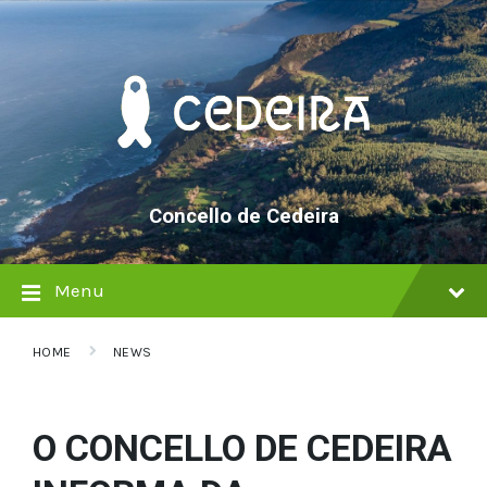
Skip
Skip
Skip
to
to
to
content
main
footer
navigation
Concello de Cedeira
Menu
HOME
NEWS
O CONCELLO DE CEDEIRA