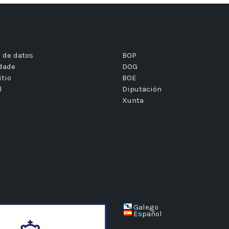
 de datos
BOP
idade
DOG
itio
BOE
l
Diputación
Xunta
Galego
Español