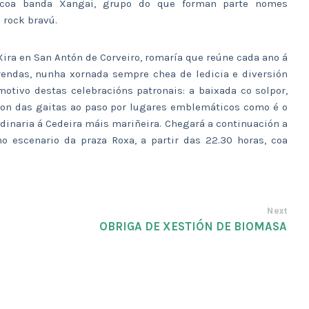
o coa banda Xangai, grupo do que forman parte nomes
rock bravú.
Xira en San Antón de Corveiro, romaría que reúne cada ano á
rendas, nunha xornada sempre chea de ledicia e diversión
tivo destas celebracións patronais: a baixada co solpor,
on das gaitas ao paso por lugares emblemáticos como é o
dinaria á Cedeira máis mariñeira. Chegará a continuación a
o escenario da praza Roxa, a partir das 22.30 horas, coa
Next
OBRIGA DE XESTIÓN DE BIOMASA