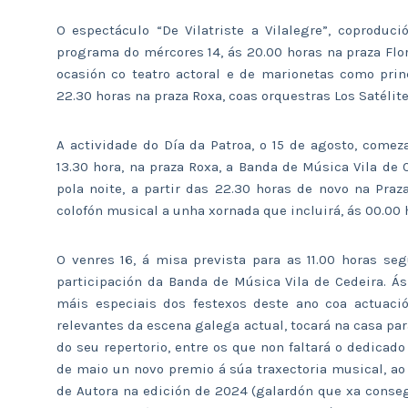
O espectáculo “De Vilatriste a Vilalegre”, coproduc
programa do mércores 14, ás 20.00 horas na praza Flore
ocasión co teatro actoral e de marionetas como prin
22.30 horas na praza Roxa, coas orquestras Los Satélite
A actividade do Día da Patroa, o 15 de agosto, comez
13.30 hora, na praza Roxa, a Banda de Música Vila de
pola noite, a partir das 22.30 horas de novo na Pra
colofón musical a unha xornada que incluirá, ás 00.00 h
O venres 16, á misa prevista para as 11.00 horas seg
participación da Banda de Música Vila de Cedeira. Ás
máis especiais dos festexos deste ano coa actuaci
relevantes da escena galega actual, tocará na casa pa
do seu repertorio, entre os que non faltará o dedicado
de maio un novo premio á súa traxectoria musical, a
de Autora na edición de 2024 (galardón que xa conse