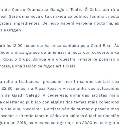
ión do Centro Dramático Galego e Teatro Ó Cubo, abrirá o
al. Será unha nova cita dirixida ao público familiar, nesta
cipais ingredientes. De novo haberá verbena nocturna, ás
s e Origen.
ará ás 12.00 horas cunha misa cantada pola Coral Eixil. Ás
 Cedeira encargarase de amenizar a festa cun concerto e xa
za Roxa, o Grupo Bomba e a orquestra Finisterre poñerán o
oras, unha sesión de fogos artificiais.
uiralle a tradicional procesión marítima, que contará coa
 22.30 horas, na Praza Roxa, vivirase unha das actuacións
ón de Guadi Galego. A cedeiresa, unha das artistas máis
ra deleitar ao público con algúns dos temas máis coñecidos
 á súa vila, “Cedeira”. A artista vén de sumar o pasado mes
o acadar o Premio Martín Códax da Música á Mellor Canción
guira en 2016, na mesma categoría, e en 2020 na categoría