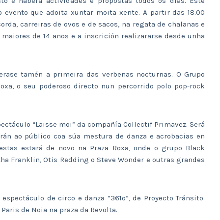
to e haberá actividades e propostas todos os días. Este
o evento que adoita xuntar moita xente. A partir das 18.00
orda, carreiras de ovos e de sacos, na regata de chalanas e
a maiores de 14 anos e a inscrición realizararse desde unha
erase tamén a primeira das verbenas nocturnas. O Grupo
Roxa, o seu poderoso directo nun percorrido polo pop-rock
pectáculo “Laisse moi” da compañía Collectif Primavez. Será
derán ao público coa súa mestura de danza e acrobacias en
 festas estará de novo na Praza Roxa, onde o grupo Black
tha Franklin, Otis Redding o Steve Wonder e outras grandes
o espectáculo de circo e danza “361º”, de Proyecto Tránsito.
 Paris de Noia na praza da Revolta.