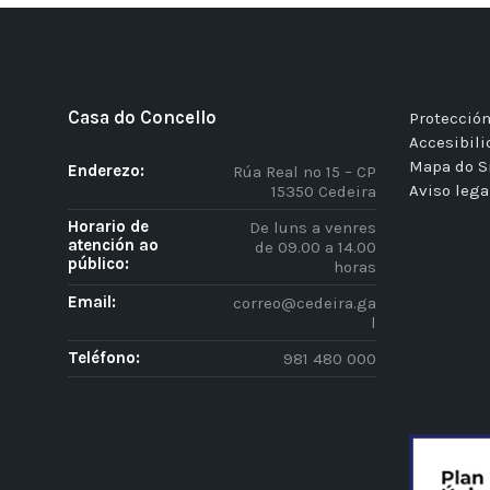
Casa do Concello
Protección
Accesibil
Mapa do S
Enderezo:
Rúa Real nº 15 – CP
Aviso lega
15350 Cedeira
Horario de
De luns a venres
atención ao
de 09.00 a 14.00
público:
horas
Email:
correo@cedeira.ga
l
Teléfono:
981 480 000