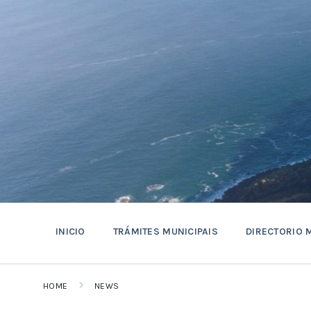
Skip
Skip
Skip
to
to
to
content
main
footer
navigation
INICIO
TRÁMITES MUNICIPAIS
DIRECTORIO 
HOME
NEWS