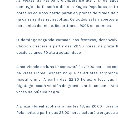
As Festas da Patroa prolongaranse ata o 17 de agos
domingo día 11, será o día dos Xogos Populares, outr
horas os equipos participarán en probas de tirada de c
na carreira das reviravoltas. Os xogos están abertos 
hora antes do inicio. Repartiranse 900€ en premios.
O domingo,segunda xornada dos festexos, desenvolv
Claxxon ofrecerá a partir das 22.30 horas, na praza 
desde os anos 70 ata a actualidade.
A actividade do luns 12 comezará ás 20.00 horas co es
na Praza Floreal, espazo no que os artistas sorpren
mástil chino. A partir das 22.30 horas, o foco das
Bigstage tocará versión de grandes artistas como Are
voces da música negra.
A praza Floreal acollerá o martes 13, ás 20.00 horas, 
Pola noite, a partir das 23.00 horas actuará a orquestra