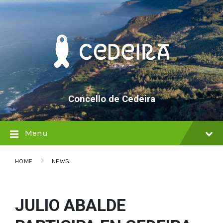
Skip
Skip
Skip
to
to
to
content
main
footer
navigation
Concello de Cedeira
Menu
HOME
NEWS
JULIO ABALDE