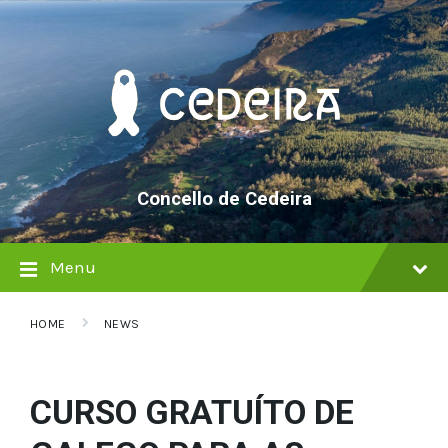
Skip
Skip
Skip
to
to
to
content
main
footer
navigation
Concello de Cedeira
Menu
HOME
NEWS
CURSO GRATUÍTO DE