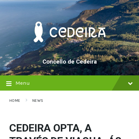
Skip
Skip
Skip
to
to
to
content
main
footer
navigation
Concello de Cedeira
Menu
HOME
NEWS
CEDEIRA OPTA, A