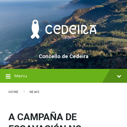
Skip
Skip
Skip
to
to
to
content
main
footer
navigation
Concello de Cedeira
Menu
HOME
NEWS
A CAMPAÑA DE