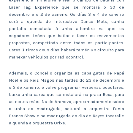
experiencia inmersiva e real o campo de batalla con
Laser Tag Experience que se montará o 30 de
decembro e o 2 de xaneiro. Os días 3 e 4 de xaneiro
será a quenda do Interactive Dance Mets, cunha
pantalla conectada á unha alfombra na que os
xogadores teñen que bailar e facer os movementos
propostos, competindo entre todos os participantes.
Estes últimos dous días haberá tamén un circuíto para
manexar vehículos por radiocontrol.
Ademais, o Concello organiza as cabalgatas de Papá
Noel e os Reis Magos nas tardes do 23 de decembro e
o 5 de xaneiro, e volve programar verbenas populares,
baixo unha carpa que se instalará na praza Roxa, para
as noites máis. Na de Aninovo, aproximadamente sobre
a unha da madrugada, actuará a orquestra Fania
Branco Show e na madrugada do día de Reyes tocaralle
a quenda a orquestra Orixe.