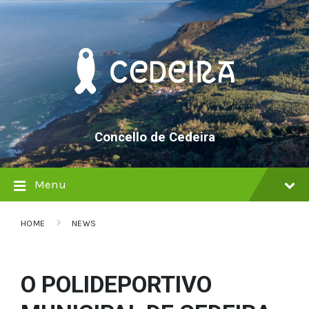
Skip
Skip
Skip
to
to
to
content
main
footer
navigation
Concello de Cedeira
Menu
HOME
NEWS
O POLIDEPORTIVO