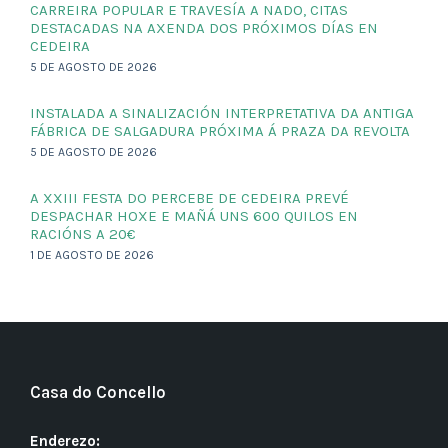
CARREIRA POPULAR E TRAVESÍA A NADO, CITAS
DESTACADAS NA AXENDA DOS PRÓXIMOS DÍAS EN
CEDEIRA
5 DE AGOSTO DE 2026
INSTALADA A SINALIZACIÓN INTERPRETATIVA DA ANTIGA
FÁBRICA DE SALGADURA PRÓXIMA Á PRAZA DA REVOLTA
5 DE AGOSTO DE 2026
A XXIII FESTA DO PERCEBE DE CEDEIRA PREVÉ
DESPACHAR HOXE E MAÑÁ UNS 600 QUILOS EN
RACIÓNS A 20€
1 DE AGOSTO DE 2026
Casa do Concello
Enderezo: