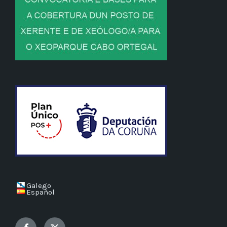
Galego
Español