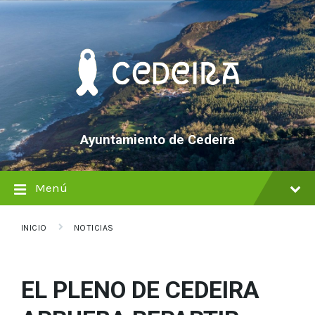
saltar
Saltar
Saltar
al
a
al
contenido
la
pie
navegación
de
principal
página
Ayuntamiento de Cedeira
Menú
INICIO
NOTICIAS
EL PLENO DE CEDEIRA