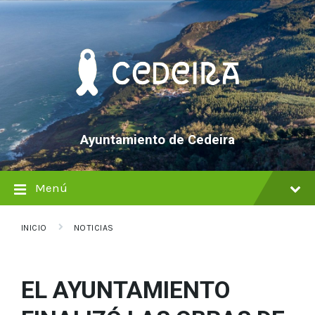
saltar
Saltar
Saltar
al
a
al
contenido
la
pie
navegación
de
principal
página
Ayuntamiento de Cedeira
Menú
INICIO
NOTICIAS
EL AYUNTAMIENTO