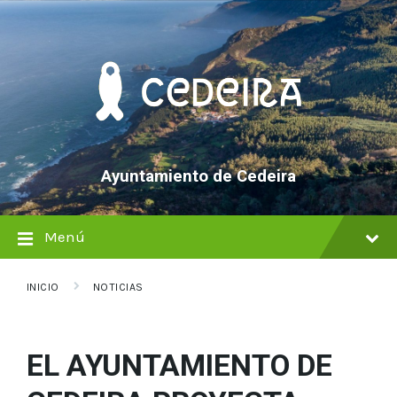
saltar
Saltar
Saltar
al
a
al
contenido
la
pie
navegación
de
principal
página
Ayuntamiento de Cedeira
Menú
INICIO
NOTICIAS
EL AYUNTAMIENTO DE