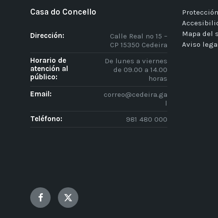
Casa do Concello
Protección
Accesibil
Mapa del s
Dirección:
Calle Real nº 15 –
Aviso lega
CP 15350 Cedeira
Horario de
De lunes a viernes
atención al
de 09.00 a 14.00
público:
horas
Email:
correo@cedeira.ga
l
Teléfono:
981 480 000
Facebook
Twitter