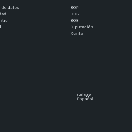
 de datos
BOP
idad
DOG
itio
BOE
l
Diputación
Xunta
Galego
Español