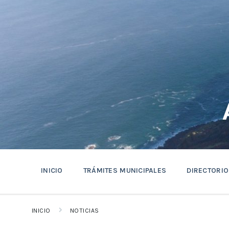
saltar
Saltar
Saltar
al
a
al
contenido
la
pie
navegación
de
principal
página
INICIO
TRÁMITES MUNICIPALES
DIRECTORIO
INICIO
NOTICIAS