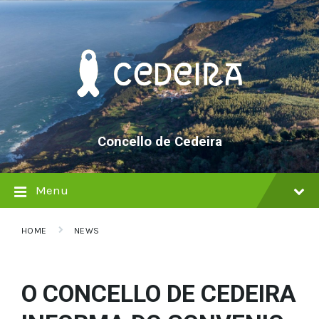
Skip
Skip
Skip
to
to
to
content
main
footer
navigation
Concello de Cedeira
Menu
HOME
NEWS
O CONCELLO DE CEDEIRA