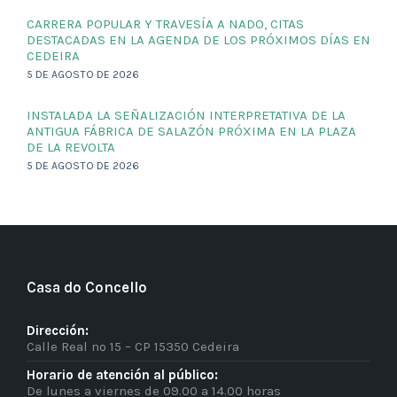
CARRERA POPULAR Y TRAVESÍA A NADO, CITAS
DESTACADAS EN LA AGENDA DE LOS PRÓXIMOS DÍAS EN
CEDEIRA
5 DE AGOSTO DE 2026
INSTALADA LA SEÑALIZACIÓN INTERPRETATIVA DE LA
ANTIGUA FÁBRICA DE SALAZÓN PRÓXIMA EN LA PLAZA
DE LA REVOLTA
5 DE AGOSTO DE 2026
Casa do Concello
Dirección:
Calle Real nº 15 – CP 15350 Cedeira
Horario de atención al público:
De lunes a viernes de 09.00 a 14.00 horas