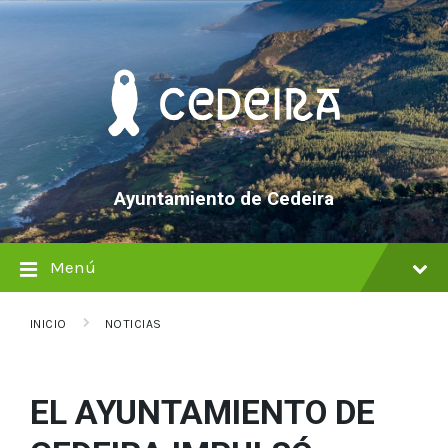
saltar
Saltar
Saltar
al
a
al
contenido
la
pie
navegación
de
principal
página
Ayuntamiento de Cedeira
Menú
INICIO
NOTICIAS
EL AYUNTAMIENTO DE