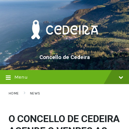
Skip
Skip
Skip
to
to
to
content
main
footer
navigation
Concello de Cedeira
Menu
HOME
NEWS
O CONCELLO DE CEDEIRA