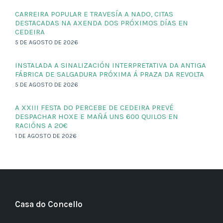
CARREIRA POPULAR E TRAVESÍA A NADO, CITAS
DESTACADAS NA AXENDA DOS PRÓXIMOS DÍAS EN
CEDEIRA
5 DE AGOSTO DE 2026
INSTALADA A SINALIZACIÓN INTERPRETATIVA DA ANTIGA
FÁBRICA DE SALGADURA PRÓXIMA Á PRAZA DA REVOLTA
5 DE AGOSTO DE 2026
A XXIII FESTA DO PERCEBE DE CEDEIRA PREVÉ
DESPACHAR HOXE E MAÑÁ UNS 600 QUILOS EN
RACIÓNS A 20€
1 DE AGOSTO DE 2026
Casa do Concello