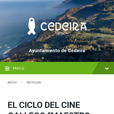
saltar
Saltar
Saltar
al
a
al
contenido
la
pie
navegación
de
principal
página
Ayuntamiento de Cedeira
Menú
INICIO
NOTICIAS
EL CICLO DEL CINE