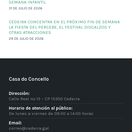
SEMANA INFANTIL
31 DE JULIO DE 2026
CEDEIRA CONCENTRA EN EL PRÓXIMO FIN DE SEMANA
LA FIESTA DEL PERCEBE, EL FESTIVAL DISCALZOS Y
OTRAS ATRACCIONES
29 DE JULIO DE 2026
Casa do Concello
Dirección:
Calle Real nº 15 – CP 15350 Cedeira
Horario de atención al público:
De lunes a viernes de 09.00 a 14.00 horas
Email:
correo@cedeira.gal