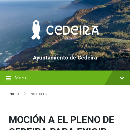
saltar
Saltar
Saltar
al
a
al
contenido
la
pie
navegación
de
principal
página
Ayuntamiento de Cedeira
Menú
INICIO
NOTICIAS
MOCIÓN A EL PLENO DE