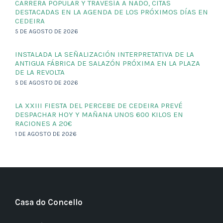
CARRERA POPULAR Y TRAVESÍA A NADO, CITAS
DESTACADAS EN LA AGENDA DE LOS PRÓXIMOS DÍAS EN
CEDEIRA
5 DE AGOSTO DE 2026
INSTALADA LA SEÑALIZACIÓN INTERPRETATIVA DE LA
ANTIGUA FÁBRICA DE SALAZÓN PRÓXIMA EN LA PLAZA
DE LA REVOLTA
5 DE AGOSTO DE 2026
LA XXIII FIESTA DEL PERCEBE DE CEDEIRA PREVÉ
DESPACHAR HOY Y MAÑANA UNOS 600 KILOS EN
RACIONES A 20€
1 DE AGOSTO DE 2026
Casa do Concello