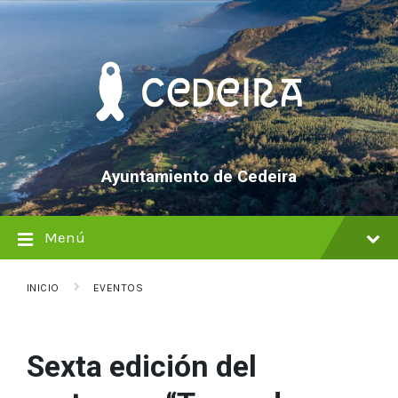
saltar
Saltar
Saltar
al
a
al
contenido
la
pie
navegación
de
principal
página
Ayuntamiento de Cedeira
Menú
INICIO
EVENTOS
Sexta edición del