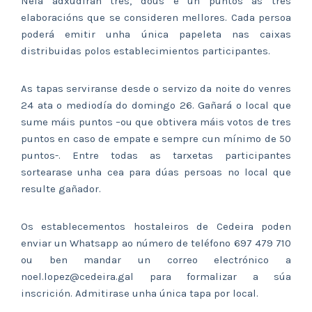
Nela adxudirán tres, dous e un puntos ás tres
elaboracións que se consideren mellores. Cada persoa
poderá emitir unha única papeleta nas caixas
distribuidas polos establecimientos participantes.
As tapas serviranse desde o servizo da noite do venres
24 ata o mediodía do domingo 26. Gañará o local que
sume máis puntos –ou que obtivera máis votos de tres
puntos en caso de empate e sempre cun mínimo de 50
puntos-. Entre todas as tarxetas participantes
sortearase unha cea para dúas persoas no local que
resulte gañador.
Os establecementos hostaleiros de Cedeira poden
enviar un Whatsapp ao número de teléfono 697 479 710
ou ben mandar un correo electrónico a
noel.lopez@cedeira.gal para formalizar a súa
inscrición. Admitirase unha única tapa por local.