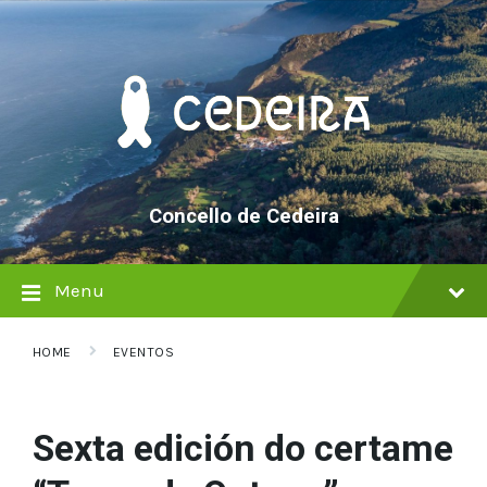
Skip
Skip
Skip
to
to
to
content
main
footer
navigation
Concello de Cedeira
Menu
HOME
EVENTOS
Sexta edición do certame