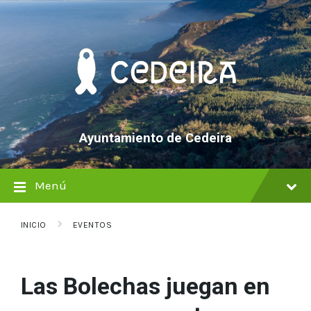
saltar
Saltar
Saltar
al
a
al
contenido
la
pie
navegación
de
principal
página
Ayuntamiento de Cedeira
Menú
INICIO
EVENTOS
Las Bolechas juegan en