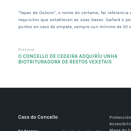
“Tapas de Outono”, o nome do certame, fai referencia
requisitos que establecen as súas bases. Gañará o p
puntos en caso de empate, sempre cun mínimo de 50 vot
Previous
O CONCELLO DE CEDEIRA ADQUIRÍU UNHA
BIOTRITURADORA DE RESTOS VEXETAIS
Casa do Concello
Protección
Accesibil
Mapa do S