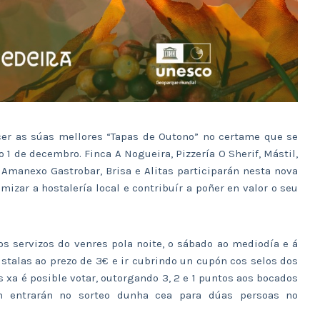
cer as súas mellores “Tapas de Outono” no certame que se
1 de decembro. Finca A Nogueira, Pizzería O Sherif, Mástil,
O Amanexo Gastrobar, Brisa e Alitas participarán nesta nova
izar a hostalería local e contribuír a poñer en valor o seu
os servizos do venres pola noite, o sábado ao mediodía e á
stalas ao prezo de 3€ e ir cubrindo un cupón cos selos dos
 xa é posible votar, outorgando 3, 2 e 1 puntos aos bocados
n entrarán no sorteo dunha cea para dúas persoas no