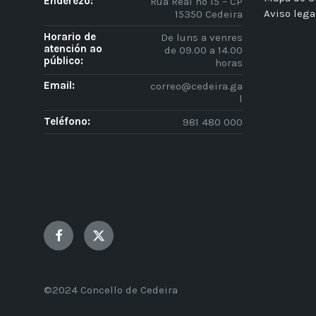
Enderezo:
Rúa Real nº 15 – CP
Aviso lega
15350 Cedeira
Horario de
De luns a venres
atención ao
de 09.00 a 14.00
público:
horas
Email:
correo@cedeira.ga
l
Teléfono:
981 480 000
Facebook
Twitter
©2024 Concello de Cedeira