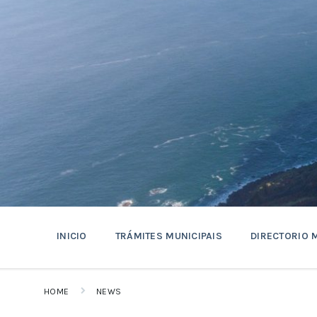
Skip
Skip
Skip
to
to
to
content
main
footer
navigation
INICIO
TRÁMITES MUNICIPAIS
DIRECTORIO 
HOME
NEWS