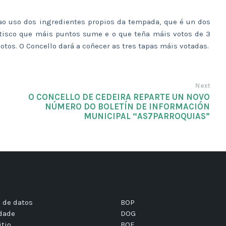
 ao uso dos ingredientes propios da tempada, que é un dos
etisco que máis puntos sume e o que teña máis votos de 3
os. O Concello dará a coñecer as tres tapas máis votadas.
Next
O CONCELLO DE CEDEIRA REPARTE UN NOVO
NÚMERO DO BOLETÍN DE INFORMACIÓN
MUNICIPAL “AS7PARROQUIAS”
 de datos
BOP
idade
DOG
itio
BOE