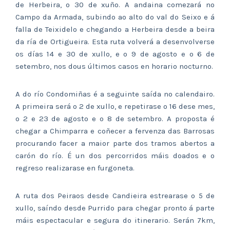
de Herbeira, o 30 de xuño. A andaina comezará no
Campo da Armada, subindo ao alto do val do Seixo e á
falla de Teixidelo e chegando a Herbeira desde a beira
da ría de Ortigueira. Esta ruta volverá a desenvolverse
os días 14 e 30 de xullo, e o 9 de agosto e o 6 de
setembro, nos dous últimos casos en horario nocturno.
A do río Condomiñas é a seguinte saída no calendairo.
A primeira será o 2 de xullo, e repetirase o 16 dese mes,
o 2 e 23 de agosto e o 8 de setembro. A proposta é
chegar a Chimparra e coñecer a fervenza das Barrosas
procurando facer a maior parte dos tramos abertos a
carón do río. É un dos percorridos máis doados e o
regreso realizarase en furgoneta.
A ruta dos Peiraos desde Candieira estrearase o 5 de
xullo, saíndo desde Purrido para chegar pronto á parte
máis espectacular e segura do itinerario. Serán 7km,