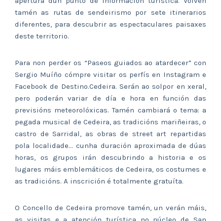
apertura dun punto de información turística. Volven
tamén as rutas de sendeirismo por sete itinerarios
diferentes, para descubrir as espectaculares paisaxes
deste territorio.
Para non perder os “Paseos guiados ao atardecer” con
Sergio Muíño cómpre visitar os perfís en Instagram e
Facebook de Destino.Cedeira. Serán ao solpor en xeral,
pero poderán variar de día e hora en función das
previsións meteorolóxicas. Tamén cambiará o tema: a
pegada musical de Cedeira, as tradicións mariñeiras, o
castro de Sarridal, as obras de street art repartidas
pola localidade… cunha duración aproximada de dúas
horas, os grupos irán descubrindo a historia e os
lugares máis emblemáticos de Cedeira, os costumes e
as tradicións. A inscrición é totalmente gratuíta.
O Concello de Cedeira promove tamén, un verán máis,
as visitas e a atención turística no núcleo de San