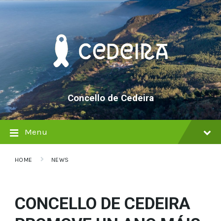
Skip
Skip
Skip
to
to
to
content
main
footer
navigation
Concello de Cedeira
Menu
HOME
NEWS
CONCELLO DE CEDEIRA