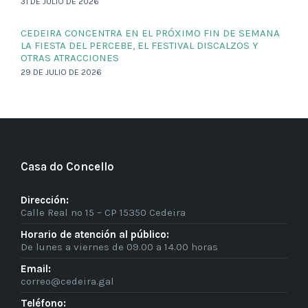
31 DE JULIO DE 2026
CEDEIRA CONCENTRA EN EL PRÓXIMO FIN DE SEMANA
LA FIESTA DEL PERCEBE, EL FESTIVAL DISCALZOS Y
OTRAS ATRACCIONES
29 DE JULIO DE 2026
Casa do Concello
Dirección:
Calle Real nº 15 – CP 15350 Cedeira
Horario de atención al público:
De lunes a viernes de 09.00 a 14.00 horas
Email:
correo@cedeira.gal
Teléfono: