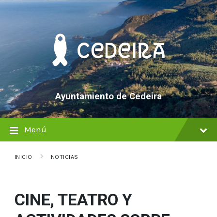
saltar
Saltar
Saltar
al
a
al
contenido
la
pie
navegación
de
principal
página
Ayuntamiento de Cedeira
Menú
INICIO
NOTICIAS
CINE, TEATRO Y