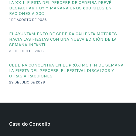
LA XXIII FIESTA DEL PERCEBE DE CEDEIRA PREVÉ
DESPACHAR HOY Y MAÑANA UNOS 600 KILOS EN
RACIONES A 20€
1 DE AGOSTO DE 2026
EL AYUNTAMIENTO DE CEDEIRA CALIENTA MOTORES
HACIA LAS FIESTAS CON UNA NUEVA EDICIÓN DE LA
SEMANA INFANTIL
31 DE JULIO DE 2026
CEDEIRA CONCENTRA EN EL PRÓXIMO FIN DE SEMANA
LA FIESTA DEL PERCEBE, EL FESTIVAL DISCALZOS Y
OTRAS ATRACCIONES
29 DE JULIO DE 2026
Casa do Concello