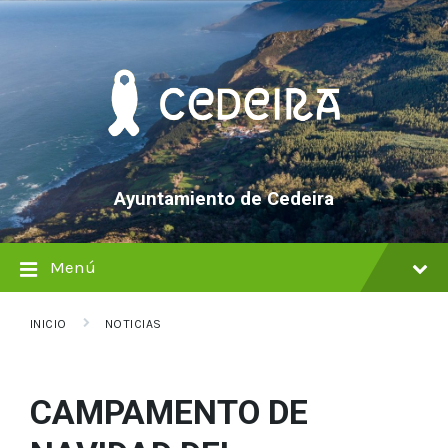
saltar
Saltar
Saltar
al
a
al
contenido
la
pie
navegación
de
principal
página
Ayuntamiento de Cedeira
Menú
INICIO
NOTICIAS
CAMPAMENTO DE