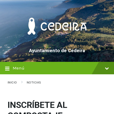
saltar
Saltar
Saltar
al
a
al
contenido
la
pie
navegación
de
principal
página
Ayuntamiento de Cedeira
Menú
INICIO
NOTICIAS
INSCRÍBETE AL