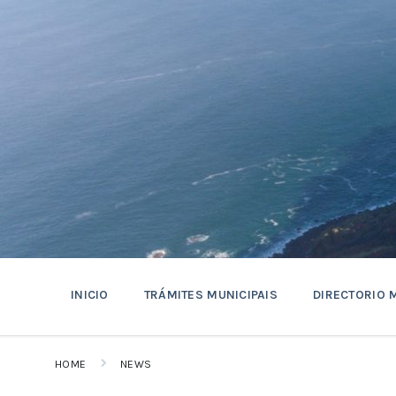
Skip
Skip
Skip
to
to
to
content
main
footer
navigation
INICIO
TRÁMITES MUNICIPAIS
DIRECTORIO 
HOME
NEWS