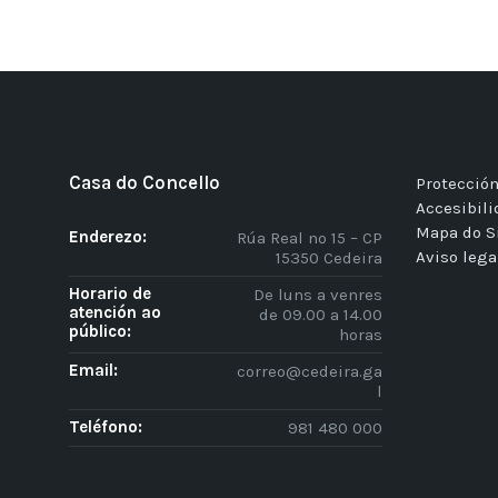
Casa do Concello
Protección
Accesibil
Mapa do S
Enderezo:
Rúa Real nº 15 – CP
Aviso lega
15350 Cedeira
Horario de
De luns a venres
atención ao
de 09.00 a 14.00
público:
horas
Email:
correo@cedeira.ga
l
Teléfono:
981 480 000