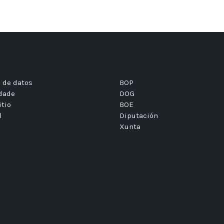
 de datos
BOP
idade
DOG
itio
BOE
l
Diputación
Xunta