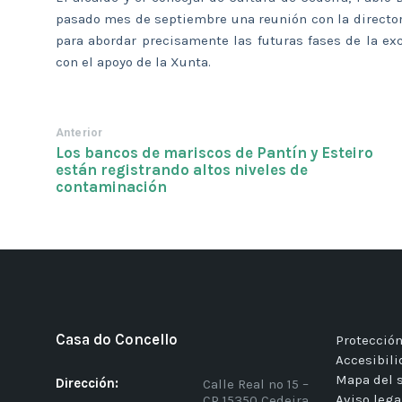
pasado mes de septiembre una reunión con la director
para abordar precisamente las futuras fases de la ex
con el apoyo de la Xunta.
Anterior
Los bancos de mariscos de Pantín y Esteiro
están registrando altos niveles de
contaminación
Casa do Concello
Protección
Accesibil
Mapa del s
Dirección:
Calle Real nº 15 –
Aviso lega
CP 15350 Cedeira