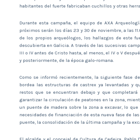
habitantes del fuerte fabricaban cuchillos y otras herr
Durante esta campaña, el equipo de AXA Arqueología 
próximos serán los días 23 y 30 de noviembre, a las 11.
de los propios arqueólogos, los hallazgos de este fu
descubierta en Galicia. A través de las sucesivas cam
III o IV antes de Cristo hasta, al menos, el IV o V des
y posteriormente, de la época galo-romana.
Como se informó recientemente, la siguiente fase de
bordea las estructuras de castrex ya levantadas y qu
restos que se encuentran debajo y que completará 
garantizar la circulación de peatones en la zona, mient
un puente de madera sobre la zona a excavar, lo que r
necesidades de financiación de esta nueva fase de la
puente, la consolidación de la última campaña y la exc
El alcalde y el concejal de Cultura de Cedeira, Pablo