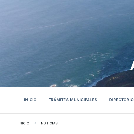
saltar
Saltar
Saltar
al
a
al
contenido
la
pie
navegación
de
principal
página
INICIO
TRÁMITES MUNICIPALES
DIRECTORIO
INICIO
NOTICIAS