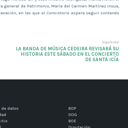
a general de Patrimonio, María del Carmen Martínez Insua,
cavación, en las que el Consistorio espera seguir contando
Siguiente
LA BANDA DE MÚSICA CEDEIRA REVISARÁ SU
HISTORIA ESTE SÁBADO EN EL CONCIERTO
DE SANTA ICÍA
 de datos
BOP
idad
DOG
itio
BOE
l
Diputación