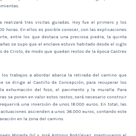
amientas.
realizará tres visitas guiadas. Hoy fue el primero y los
00 horas. En ellos es posible conocer, con las explicaciones
erte, entre los que destaca una preciosa piedra, la quinta
pañas se supo que el enclave estuvo habitado desde el siglo
pués de Cristo, de modo que quedan restos de la época Castrex
 los trabajos a abordar abarca la retirada del camino que
e se dirige al Castillo de Concepción, para recuperar los
la exhumación del foso, el pavimento y la muralla. Para
ras se ponen en valor estos restos, será necesario construir
equerirá una inversión de unos 18.000 euros. En total, las
s actuaciones ascienden a unos 36.000 euros, contando este
avación en la zona del camino.
 Diego Moreda Gil y José Antonio Rodríguez, mantuvieron el