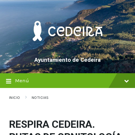
saltar
Saltar
Saltar
al
a
al
contenido
la
pie
navegación
de
principal
página
Ayuntamiento de Cedeira
Menú
INICIO
NOTICIAS
RESPIRA CEDEIRA.