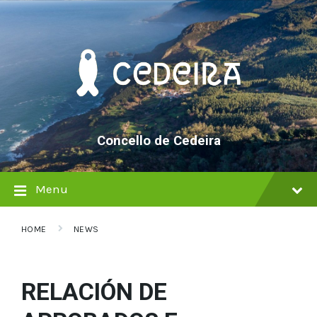
Skip
Skip
Skip
to
to
to
content
main
footer
navigation
Concello de Cedeira
Menu
HOME
NEWS
RELACIÓN DE