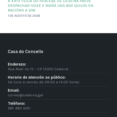
A XXIII FESTA DO PERCEBE DE CEDEIRA PREVÉ
DESPACHAR HOXE E MAÑÁ UNS 600 QUILOS EN
RACIÓNS A 20€
1 DE AGOSTO DE 2026
Casa do Concello
Enderezo:
Rúa Real nº 15 – CP 15350 Cedeira
Horario de atención ao público:
De luns a venres de 09.00 a 14.00 horas
Email:
correo@cedeira.gal
Teléfono:
981 480 000