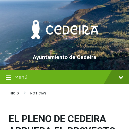
saltar
Saltar
Saltar
al
a
al
contenido
la
pie
navegación
de
principal
página
Ayuntamiento de Cedeira
Menú
INICIO
NOTICIAS
EL PLENO DE CEDEIRA