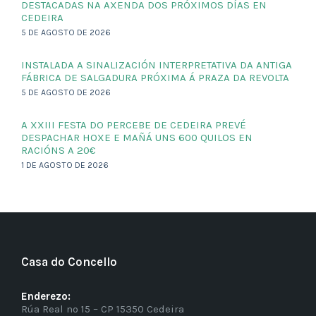
DESTACADAS NA AXENDA DOS PRÓXIMOS DÍAS EN
CEDEIRA
5 DE AGOSTO DE 2026
INSTALADA A SINALIZACIÓN INTERPRETATIVA DA ANTIGA
FÁBRICA DE SALGADURA PRÓXIMA Á PRAZA DA REVOLTA
5 DE AGOSTO DE 2026
A XXIII FESTA DO PERCEBE DE CEDEIRA PREVÉ
DESPACHAR HOXE E MAÑÁ UNS 600 QUILOS EN
RACIÓNS A 20€
1 DE AGOSTO DE 2026
Casa do Concello
Enderezo:
Rúa Real nº 15 – CP 15350 Cedeira