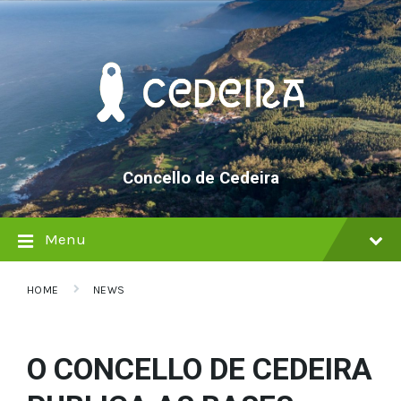
Skip
Skip
Skip
to
to
to
content
main
footer
navigation
Concello de Cedeira
Menu
HOME
NEWS
O CONCELLO DE CEDEIRA