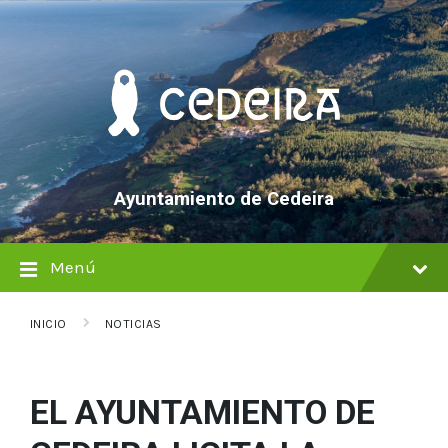
saltar
Saltar
Saltar
al
a
al
contenido
la
pie
navegación
de
principal
página
Ayuntamiento de Cedeira
Menú
INICIO
NOTICIAS
EL AYUNTAMIENTO DE