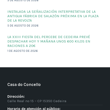
5 DE AGOSTO DE 2026
INSTALADA LA SEÑALIZACIÓN INTERPRETATIVA DE LA
ANTIGUA FÁBRICA DE SALAZÓN PRÓXIMA EN LA PLAZA
DE LA REVOLTA
5 DE AGOSTO DE 2026
LA XXIII FIESTA DEL PERCEBE DE CEDEIRA PREVÉ
DESPACHAR HOY Y MAÑANA UNOS 600 KILOS EN
RACIONES A 20€
1 DE AGOSTO DE 2026
Casa do Concello
Dirección:
Calle Real nº 15 – CP 15350 Cedeira
Horario de atención al público: