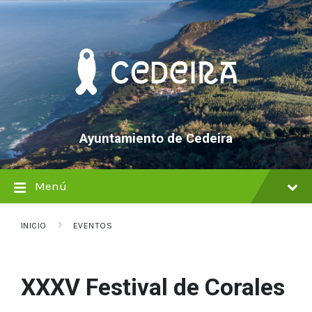
saltar
Saltar
Saltar
al
a
al
contenido
la
pie
navegación
de
principal
página
Ayuntamiento de Cedeira
Menú
INICIO
EVENTOS
XXXV Festival de Corales