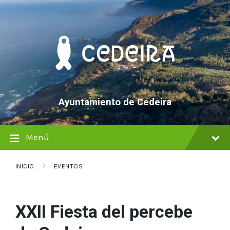
saltar
Saltar
Saltar
al
a
al
contenido
la
pie
navegación
de
principal
página
Ayuntamiento de Cedeira
Menú
INICIO
EVENTOS
XXII Fiesta del percebe