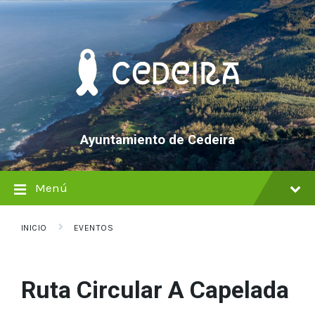
saltar
Saltar
Saltar
al
a
al
contenido
la
pie
navegación
de
principal
página
Ayuntamiento de Cedeira
Menú
INICIO
EVENTOS
Ruta Circular A Capelada