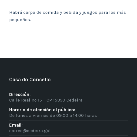
Habrá carpa de comida y bebida y juegos para los más
pequeños.
Casa do Concello
Dirección:
Calle Real nº 15 – CP 15350 Cedeira
Horario de atención al público:
De lunes a viernes de 09.00 a 14.00 horas
Email:
correo@cedeira.gal