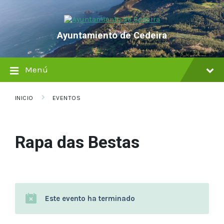
saltar
Saltar
Saltar
al
a
al
contenido
la
pie
navegación
de
Ayuntamiento de Cedeira
principal
página
Menú
INICIO
EVENTOS
Rapa das Bestas
Este evento ha terminado